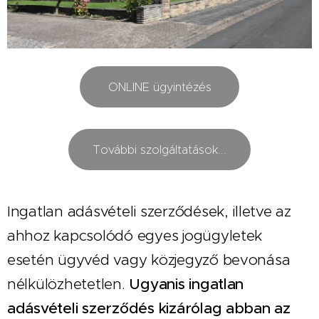
ONLINE ügyintézés
További szolgáltatások...
Ingatlan adásvé
teli szerződések, illetve az
ahhoz kapcsolódó egyes jogügyletek
esetén ügyvéd vagy közjegyző bevonása
nélkülözhetetlen.
Ugyanis ingatlan
adásvételi szerződés kizárólag abban az