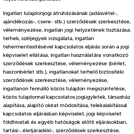
Ingatlan tulajdonjog
i átruházásának (adásvétel-,
ajándékozás-, csere- stb.) szerződések sz
erkesztése,
véleményezése, ingatlan jogi helyzetének tisztázása;
terhek, széljegyek vizsgálata, ingatlan
tehermentesítésével kapcsolatos eljárás során a jogi
képviselet ellátása, ingatlan használatára vonatkozó
szerződések szerkesztése, véleményezése (bérlet,
haszonbérlet stb.), ingatlanokat terhelő biztosítéki
szerződések szerkesztése, véleményezése,
ingatlanon fennálló közös tulajdon megszüntetése,
közös tulajdonnal kapcsolatos jogügyletek, társasház
alapítása, alapító okirat módosítása, telekalakítással
kapcsolatos eljárásban képviselet, jogi képviselet
földhivatali és egyéb hatóságok előtti eljárásokban,
tartási-, életjáradéki-, szerződések szerkesztése,