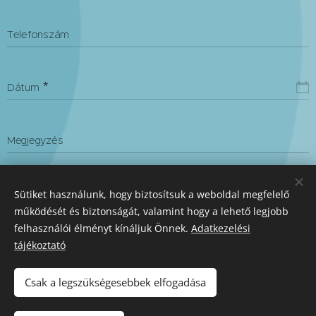
Telefonszám
Dátum
Megjegyzés
Sütiket használunk, hogy biztosítsuk a weboldal megfelelő
Foglalás elküldése
működését és biztonságát, valamint hogy a lehető legjobb
felhasználói élményt kínáljuk Önnek.
Adatkezelési
tájékoztató
Adatkezelési tájékoztató
Sütik
Csak a legszükségesebbek elfogadása
Nyelvek