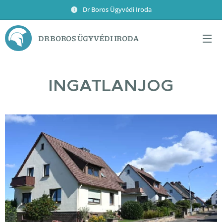
Dr Boros Ügyvédi Iroda
DR BOROS ÜGYVÉDI IRODA
INGATLANJOG