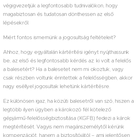
végigvezetjük a legfontosabb tudnivalókon, hogy
magabiztosan és tudatosan dönthessen az első
lépésekről.
Miért fontos ismernünk a jogosultság feltételeit?
Ahhoz, hogy egyáltalán kártérítési igényt nyújthassunk
be, az első és legfontosabb kérdés az: ki volt a felelős
a balesetért? Ha a balesetet nem mi okoztuk, vagy
csak részben voltunk érintettek a felelősségben, akkor
nagy eséllyel jogosultak lehetünk kártérítésre.
Ez különösen igaz, ha közúti balesetről van szó, hiszen a
legtöbb ilyen ügyben a károkozó fél kötelező
gépjármű-felelősségbiztosítása (KGFB) fedezi a károk
megtérítését. Vagyis nem magánszemélytől kérünk
kompenzációt, hanem a biztosítójától – ami jelentősen