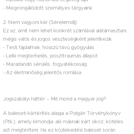
- Megrongálódott személyes tárgyaink
2. Nem vagyoni kár (Sérelemdíj)
Ez az, amit nem lehet konkrét számlával alátámasztani,
mégis valós és jogos veszteségként jelentkezik:
- Testi fájdalmak, hosszú távú gyógyulás
- Lelki megterhelés, poszttraumás állapot
- Maradandó sérülés, fogyatékosság
- Az életminőség jelentős romlása
Jogszabályi háttér – Mit mond a magyar jog?
A baleseti kártérítés alapja a Polgári Törvénykönyv
(Ptk.), amely kimondja: aki másnak kárt okoz, köteles
azt megtéríteni. Ha ez közlekedési baleset során