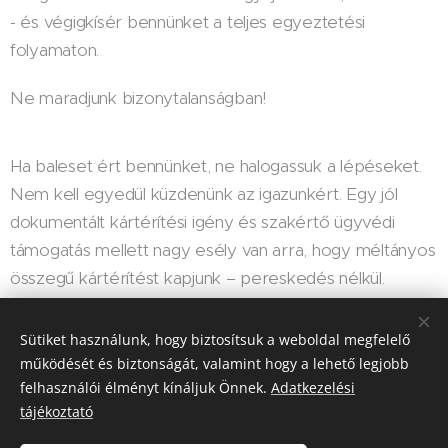
- és végigkísér bennünket a teljes egyeztetési
folyamaton.
Ne maradjunk bizonytalanságban!
Ha baleset ért bennünket, ne halogassuk a lépéseket.
Nem kell egyedül küzdenünk az igazunkért. Egy jól
dokumentált kártérítési igény és szakértő ügyvédi
támogatás mellett nagy esély van arra, hogy méltányos
összegű kártérítést kapjunk – pereskedés nélkül.
Sütiket használunk, hogy biztosítsuk a weboldal megfelelő
Share
működését és biztonságát, valamint hogy a lehető legjobb
felhasználói élményt kínáljuk Önnek.
Adatkezelési
tájékoztató