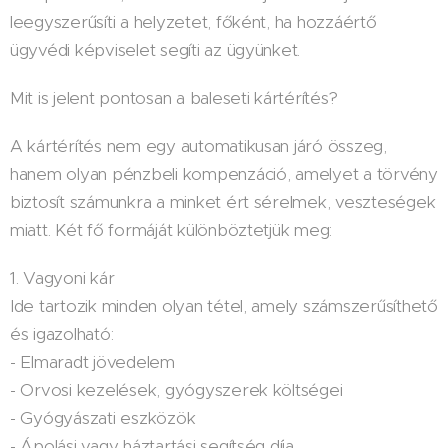
leegyszerűsíti a helyzetet, főként, ha hozzáértő
ügyvédi képviselet segíti az ügyünket.
Mit is jelent pontosan a baleseti kártérítés?
A kártérítés nem egy automatikusan járó összeg,
hanem olyan pénzbeli kompenzáció, amelyet a törvény
biztosít számunkra a minket ért sérelmek, veszteségek
miatt. Két fő formáját különböztetjük meg:
1. Vagyoni kár
Ide tartozik minden olyan tétel, amely számszerűsíthető
és igazolható:
- Elmaradt jövedelem
- Orvosi kezelések, gyógyszerek költségei
- Gyógyászati eszközök
- Ápolási vagy háztartási segítség díja