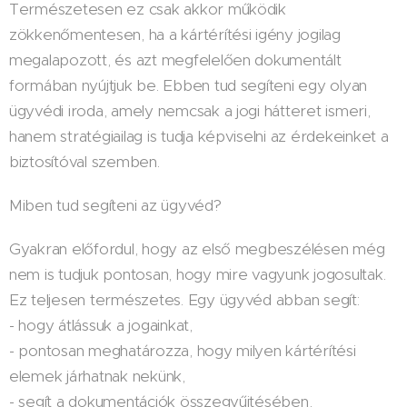
Természetesen ez csak akkor működik
zökkenőmentesen, ha a kártérítési igény jogilag
megalapozott, és azt megfelelően dokumentált
formában nyújtjuk be. Ebben tud segíteni egy olyan
ügyvédi iroda, amely nemcsak a jogi hátteret ismeri,
hanem stratégiailag is tudja képviselni az érdekeinket a
biztosítóval szemben.
Miben tud segíteni az ügyvéd?
Gyakran előfordul, hogy az első megbeszélésen még
nem is tudjuk pontosan, hogy mire vagyunk jogosultak.
Ez teljesen természetes. Egy ügyvéd abban segít:
- hogy átlássuk a jogainkat,
- pontosan meghatározza, hogy milyen kártérítési
elemek járhatnak nekünk,
- segít a dokumentációk összegyűjtésében,