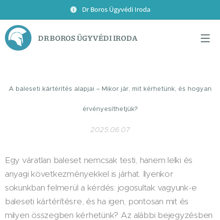
Dr Boros Ügyvédi Iroda
DR BOROS ÜGYVÉDI IRODA
A baleseti kártérítés alapjai – Mikor jár, mit kérhetünk, és hogyan
érvényesíthetjük?
2025.06.07
Egy váratlan baleset nemcsak testi, hanem lelki és
anyagi következményekkel is járhat. Ilyenkor
sokunkban felmerül a kérdés: jogosultak vagyunk-e
baleseti kártérítésre, és ha igen, pontosan mit és
milyen összegben kérhetünk? Az alábbi bejegyzésben