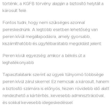
történik, a KGFB törvény alapján a biztosító helytáll a
károsult felé.
Fontos tudni, hogy nem szükséges azonnal
pereskednünk. A legtöbb esetben lehetőség van
peren kívüli megállapodásra, amely gyorsabb,
kiszámíthatóbb és ügyfélbarátabb megoldást jelent.
Peren kívüli egyezség: amikor a békés út a
leghatékonyabb
Tapasztalataink szerint az ügyek túlnyomó többsége
peren kívül zárul sikerrel. Ez nemcsak a károsult, hanem
a biztosító számára is előnyös, hiszen rövidebb idő alatt
rendezhető a kártérítés, kevesebb adminisztrációval,
és sokkal kevesebb idegeskedéssel.